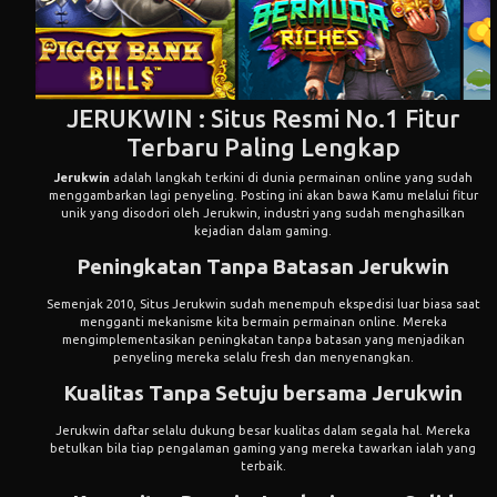
JERUKWIN : Situs Resmi No.1 Fitur
Terbaru Paling Lengkap
Jerukwin
adalah langkah terkini di dunia permainan online yang sudah
menggambarkan lagi penyeling. Posting ini akan bawa Kamu melalui fitur
unik yang disodori oleh Jerukwin, industri yang sudah menghasilkan
kejadian dalam gaming.
Peningkatan Tanpa Batasan Jerukwin
Semenjak 2010, Situs Jerukwin sudah menempuh ekspedisi luar biasa saat
mengganti mekanisme kita bermain permainan online. Mereka
mengimplementasikan peningkatan tanpa batasan yang menjadikan
penyeling mereka selalu fresh dan menyenangkan.
Kualitas Tanpa Setuju bersama Jerukwin
Jerukwin daftar selalu dukung besar kualitas dalam segala hal. Mereka
betulkan bila tiap pengalaman gaming yang mereka tawarkan ialah yang
terbaik.