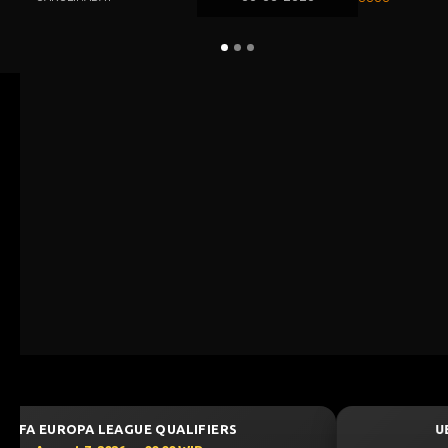
UEFA EUROPA LEAGUE QUALIFIERS