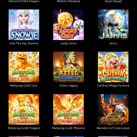
Advent of the Dragon
Mobox Olympia
Apes Squad
Into The Fay: Snowie
Lucky Coins
Jarvis
Mahjong Gold: Lion
Aztec Legacy
CaiShen Mega Fortune
Mahjong Gold: Dragon
Mahjong Gold: Phoenix
Wonders of Colosseum