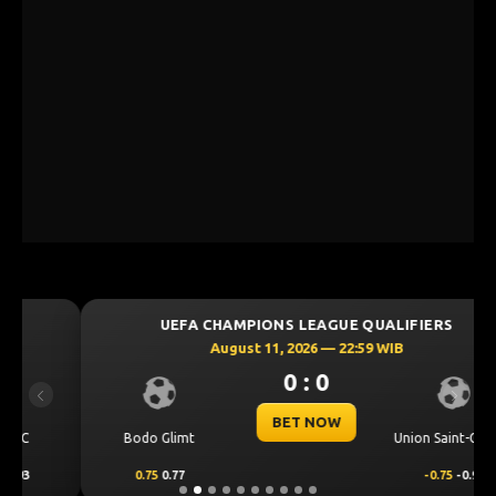
UEFA CHAMPIONS LEAGUE QUALIFIERS
August 11, 2026 — 22:59 WIB
0 : 0
Previous
Next
BET NOW
Bodo Glimt
Union Saint-Gilloise
0.75
0.77
-0.75
-0.95