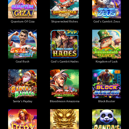
Quantum Of Giza
Shipwrecked Riches
God's Gambit: Zeus
Goal Rush
God's Gambit Hades
Kingdom of Luck
Santa's Payday
Bloodmoon Amazonia
Block Buster