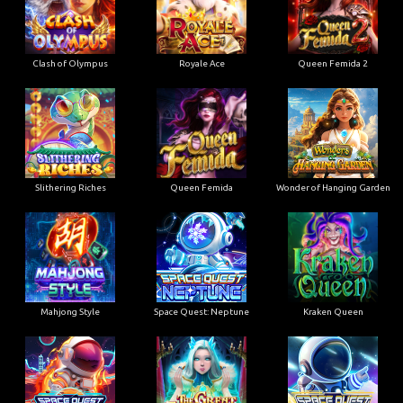
Clash of Olympus
Royale Ace
Queen Femida 2
Slithering Riches
Queen Femida
Wonder of Hanging Garden
Mahjong Style
Space Quest: Neptune
Kraken Queen