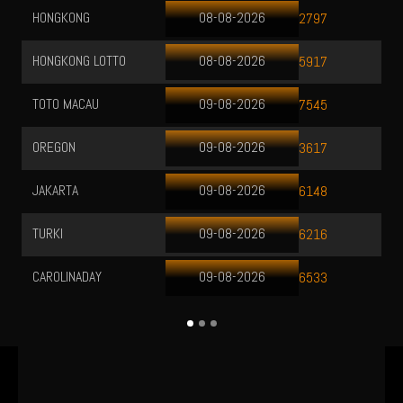
JEPANG
08-08-2026
9078
KAMBOJA
08-08-2026
4146
TAIWAN
08-08-2026
4329
YORDANIA
08-08-2026
1869
CHICAGODAY
08-08-2026
2983
TASMANIA 06
09-08-2026
0753
TASMANIA 10
09-08-2026
4839