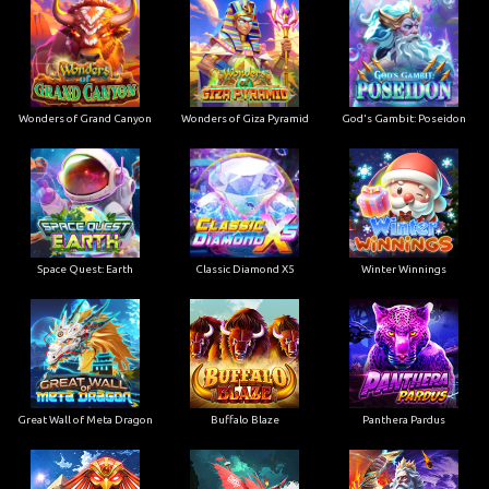
Wonders of Grand Canyon
Wonders of Giza Pyramid
God's Gambit: Poseidon
Space Quest: Earth
Classic Diamond X5
Winter Winnings
Great Wall of Meta Dragon
Buffalo Blaze
Panthera Pardus